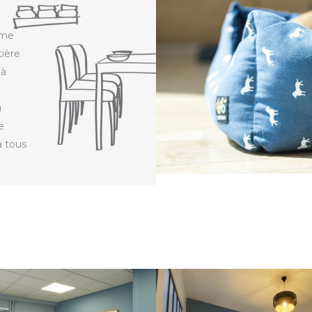
ime
tière
 à
u
e
à tous