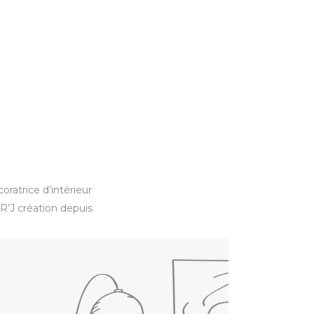
oratrice d’intérieur
 R’J création depuis